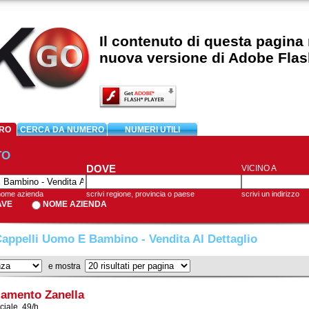
Il contenuto di questa pagina
nuova versione di Adobe Flas
RO
CERCA DA NUMERO
NUMERI UTILI
TO
DOVE
VICINO A
 nome azienda
scrivi regione, provincia o paese
scrivi un indirizzo
AVE
NOME AZIENDA
appelli Uomo E Bambino - Vendita Al Dettaglio
e mostra
iamento Zanella
ciale, 49/h