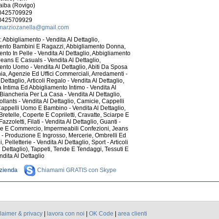
aiba (Rovigo)
0425709929
0425709929
marziozanella@gmail.com
:
Abbigliamento - Vendita Al Dettaglio
,
ento Bambini E Ragazzi
,
Abbigliamento Donna
,
nto In Pelle - Vendita Al Dettaglio
,
Abbigliamento
Jeans E Casuals - Vendita Al Dettaglio
,
ento Uomo - Vendita Al Dettaglio
,
Abiti Da Sposa
ia
,
Agenzie Ed Uffici Commerciali
,
Arredamenti -
 Dettaglio
,
Articoli Regalo - Vendita Al Dettaglio
,
 Intima Ed Abbigliamento Intimo - Vendita Al
Biancheria Per La Casa - Vendita Al Dettaglio
,
llants - Vendita Al Dettaglio
,
Camicie
,
Cappelli
appelli Uomo E Bambino - Vendita Al Dettaglio
,
Bretelle
,
Coperte E Copriletti
,
Cravatte, Sciarpe E
Fazzoletti
,
Filati - Vendita Al Dettaglio
,
Guanti -
ne E Commercio
,
Impermeabili Confezioni
,
Jeans
 - Produzione E Ingrosso
,
Mercerie
,
Ombrelli Ed
i
,
Pelletterie - Vendita Al Dettaglio
,
Sport - Articoli
l Dettaglio)
,
Tappeti
,
Tende E Tendaggi
,
Tessuti E
ndita Al Dettaglio
zienda
Chiamami GRATIS con Skype
laimer & privacy
|
lavora con noi
|
OK Code
|
area clienti