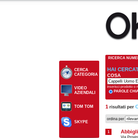
RICERCA NUME
HAI CERCA
CERCA
CATEGORIA
COSA
inserisci prodotto o
VIDEO
PAROLE CHI
AZIENDALI
1
C
TOM TOM
risultati per
ordina per
SKYPE
Abbigl
1
Via Provin