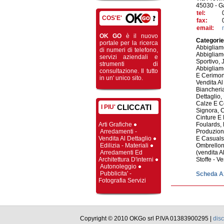
45030 - G
tel:
COS'E'
fax:
email:
OK GO
è il nuovo
Categorie
portale per la ricerca
Abbigliam
di numeri di telefono,
Abbigliame
servizi aziendali e
Sportivo, 
strumenti di
Abbigliam
consultazione. Il tutto
E Cerimon
in un' unico sito.
Vendita Al
Biancheria
Dettaglio
,
Calze E Co
CLICCATI
I PIU'
Signora
,
C
Cinture E 
Arti Grafiche
Foulards
,
Arredamenti -
Produzio
Vendita Al Dettaglio
E Casuals
Edilizia - Materiali
Ombrellon
Arredamenti Ed
(vendita A
Architettura D'interni
Stoffe - Ve
Autonoleggio
Pubblicita' -
Scheda A
Fotografia Servizi
Copyright © 2010 OKGo srl P.IVA 01383900295 |
disc